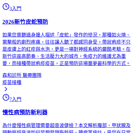
3
入門
2026新竹皮蛇預防
如果您曾聽過身邊人描述「皮蛇」發作的慘況，那種如火燒、
電擊般的劇烈疼痛，往往讓人聽了都感同身受。帶狀疱疹不只
是皮膚上的紅疹與水泡，更是一場對神經系統的嚴酷考驗。在
新竹這座高節奏、生活壓力大的城市，免疫力的維護尤為重
要，而接種帶狀疱疹疫苗，正是預防這場噩夢最科學的方式。
森和診所 醫療團隊
疫苗接種
7
入門
慢性病預防新利器
為什麼慢性病管理需要超音波健檢？本文解析腹部、甲狀腺及
頸動脈超音波如何早期發現脂肪肝、腫瘤等病灶，是您在日常